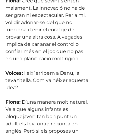
Fiona:
 Crec que sovint s’entén 
malament. La innovació no ha de 
ser gran ni espectacular. Per a mi, 
vol dir adonar-se del que no 
funciona i tenir el coratge de 
provar una altra cosa. A vegades 
implica deixar anar el control o 
confiar més en el joc que no pas 
en una planificació molt rígida.
Voices:
 I així arribem a Danu, la 
teva titella. Com va néixer aquesta 
idea?
Fiona:
 D’una manera molt natural. 
Veia que alguns infants es 
bloquejaven tan bon punt un 
adult els feia una pregunta en 
anglès. Però si els proposes un 