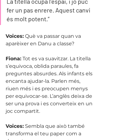
La titella ocupa l’espai, i jo puc 
fer un pas enrere. Aquest canvi 
és molt potent.”
Voices:
 Què va passar quan va 
aparèixer en Danu a classe?
Fiona:
 Tot es va suavitzar. La titella 
s’equivoca, oblida paraules, fa 
preguntes absurdes. Als infants els 
encanta ajudar-la. Parlen més, 
riuen més i es preocupen menys 
per equivocar-se. L’anglès deixa de 
ser una prova i es converteix en un 
joc compartit.
Voices:
 Sembla que això també 
transforma el teu paper com a 