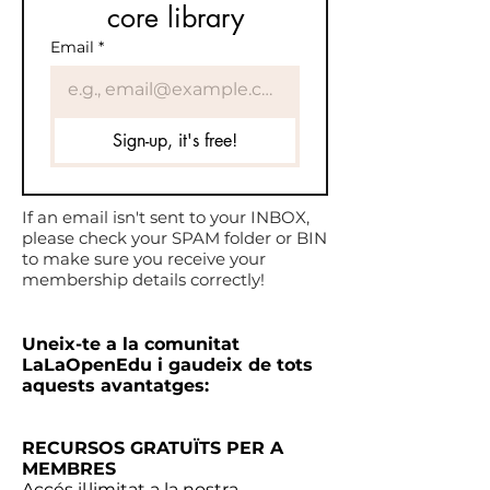
core library
Email
*
Sign-up, it's free!
If an email isn't sent to your INBOX,
please check your SPAM folder or BIN
to make sure you receive your
membership details correctly!
Uneix-te a la comunitat
LaLaOpenEdu i gaudeix de tots
aquests avantatges:
RECURSOS GRATUÏTS PER A
MEMBRES
Accés il·limitat a la nostra