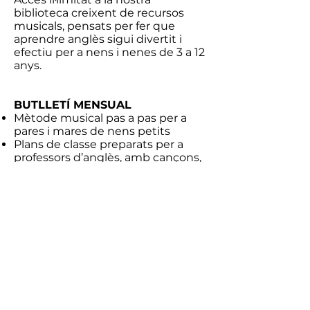
biblioteca creixent de recursos
musicals, pensats per fer que
aprendre anglès sigui divertit i
efectiu per a nens i nenes de 3 a 12
anys.
BUTLLETÍ MENSUAL
Mètode musical pas a pas per a
pares i mares de nens petits
Plans de classe preparats per a
professors d’anglès, amb cançons,
jocs i activitats
Última entrevista VOICES amb
experts en educació infantil o
música
CONNEXIÓ AMB LA COMUNITAT
Connecta, comparteix idees i
col·labora amb professors d’anglès,
educadors i famílies que
comparteixen la passió per la