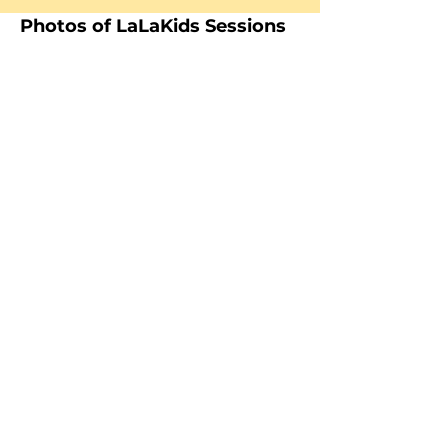
Photos of LaLaKids Sessions
"It's a really enaging and
innovative way of teaching
English! The kids love it and
they learn a lot."
Cristina Queralt: Teacher, Escola
Quatre Vents, Copons, Barcelona