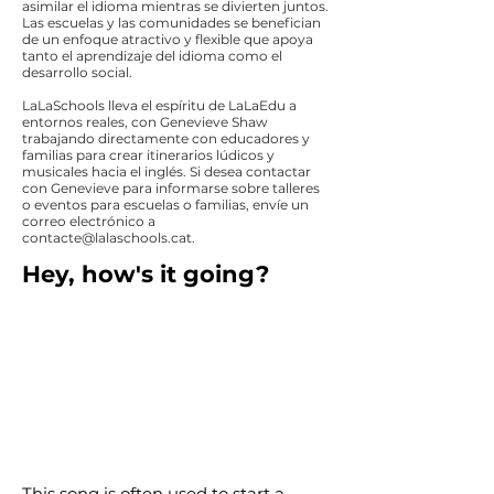
asimilar el idioma mientras se divierten juntos.
Las escuelas y las comunidades se benefician
de un enfoque atractivo y flexible que apoya
tanto el aprendizaje del idioma como el
desarrollo social.
LaLaSchools lleva el espíritu de LaLaEdu a
entornos reales, con Genevieve Shaw
trabajando directamente con educadores y
familias para crear itinerarios lúdicos y
musicales hacia el inglés. Si desea contactar
con Genevieve para informarse sobre talleres
o eventos para escuelas o familias, envíe un
correo electrónico a
contacte@lalaschools.cat
.
Hey, how's it going?
This song is often used to start a