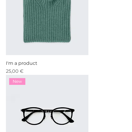
I'm a product
Precio
25,00 €
New