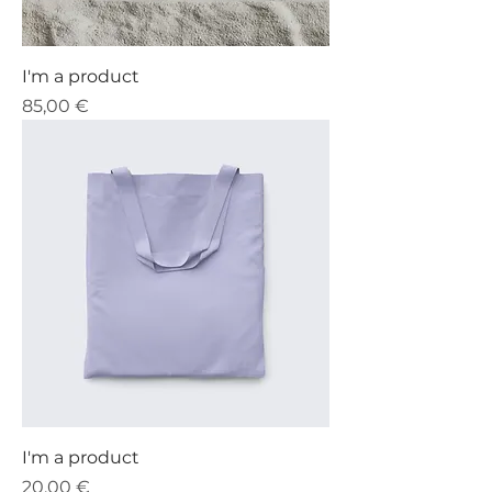
I'm a product
Precio
85,00 €
I'm a product
Precio
20,00 €