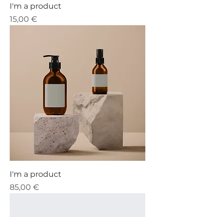
I'm a product
Precio
15,00 €
I'm a product
Precio
85,00 €