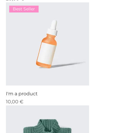
Best Seller
I'm a product
Precio
10,00 €