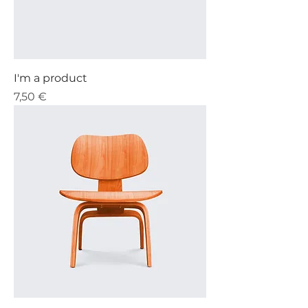
I'm a product
Precio
7,50 €