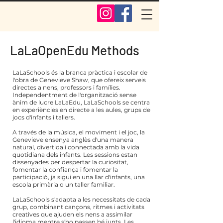
LaLaOpenEdu Methods
LaLaSchools és la branca pràctica i escolar de
l'obra de Genevieve Shaw, que ofereix serveis
directes a nens, professors i famílies.
Independentment de l'organització sense
ànim de lucre LaLaEdu, LaLaSchools se centra
en experiències en directe a les aules, grups de
jocs d'infants i tallers.
A través de la música, el moviment i el joc, la
Genevieve ensenya anglès d'una manera
natural, divertida i connectada amb la vida
quotidiana dels infants. Les sessions estan
dissenyades per despertar la curiositat,
fomentar la confiança i fomentar la
participació, ja sigui en una llar d'infants, una
escola primària o un taller familiar.
LaLaSchools s'adapta a les necessitats de cada
grup, combinant cançons, ritmes i activitats
creatives que ajuden els nens a assimilar
l'idioma mentre s'ho passen bé junts. Les