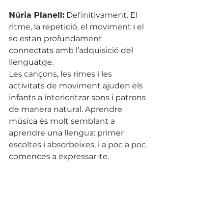
Núria Planell:
 Definitivament. El 
ritme, la repetició, el moviment i el 
so estan profundament 
connectats amb l’adquisició del 
llenguatge.
Les cançons, les rimes i les 
activitats de moviment ajuden els 
infants a interioritzar sons i patrons 
de manera natural. Aprendre 
música és molt semblant a 
aprendre una llengua: primer 
escoltes i absorbeixes, i a poc a poc 
comences a expressar-te.
LaLaOpenEdu: Les escoles 
sovint es centren molt en les 
actuacions i els resultats finals. 