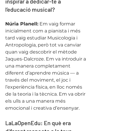
inspirar a dedicar-te a 
l’educació musical?
Núria Planell:
 Em vaig formar 
inicialment com a pianista i més 
tard vaig estudiar Musicologia i 
Antropologia, però tot va canviar 
quan vaig descobrir el mètode 
Jaques-Dalcroze. Em va introduir a 
una manera completament 
diferent d’aprendre música — a 
través del moviment, el joc i 
l’experiència física, en lloc només 
de la teoria i la tècnica. Em va obrir 
els ulls a una manera més 
emocional i creativa d’ensenyar.
LaLaOpenEdu: En què era 
diferent respecte a la teva 